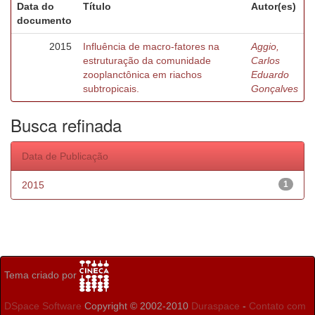
Data do
Título
Autor(es)
documento
2015
Influência de macro-fatores na
Aggio,
estruturação da comunidade
Carlos
zooplanctônica em riachos
Eduardo
subtropicais.
Gonçalves
Busca refinada
Data de Publicação
2015
1
Tema criado por
DSpace Software
Copyright © 2002-2010
Duraspace
-
Contato com