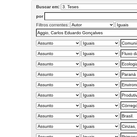
Buscar em:
por
Filtros correntes: