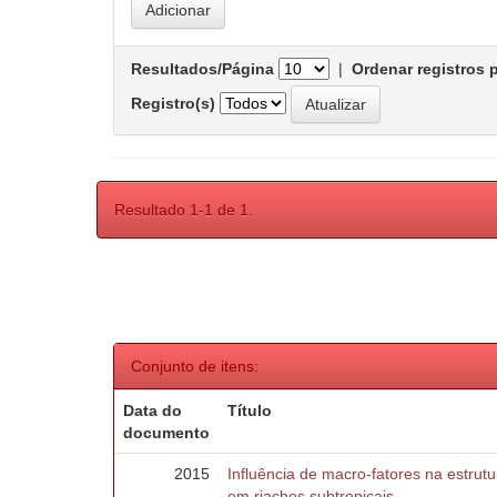
Resultados/Página
|
Ordenar registros 
Registro(s)
Resultado 1-1 de 1.
Conjunto de itens:
Data do
Título
documento
2015
Influência de macro-fatores na estru
em riachos subtropicais.