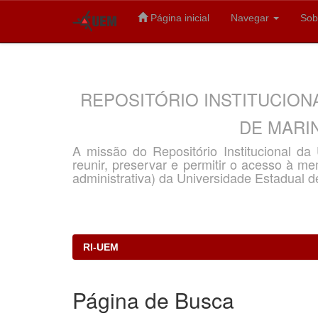
Página inicial
Navegar
Sob
Skip
navigation
REPOSITÓRIO INSTITUCION
DE MARIN
A missão do Repositório Institucional d
reunir, preservar e permitir o acesso à memó
administrativa) da Universidade Estadual d
RI-UEM
Página de Busca