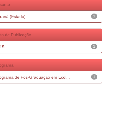
sunto
raná (Estado)
1
ta de Publicação
15
1
ograma
ograma de Pós-Graduação em Ecol...
1