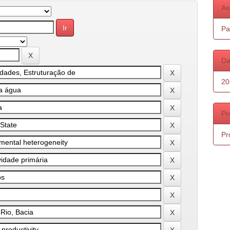
As
Pa
Da
20
Pr
Pr