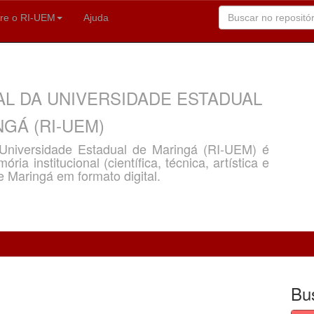
re o RI-UEM
Ajuda
AL DA UNIVERSIDADE ESTADUAL
GÁ (RI-UEM)
a Universidade Estadual de Maringá (RI-UEM) é
ria institucional (científica, técnica, artística e
e Maringá em formato digital.
Bu