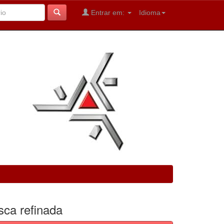
Entrar em:
Idioma
sca refinada