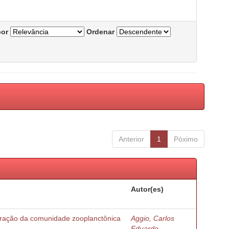
por
Ordenar
Anterior
1
Póximo
Autor(es)
turação da comunidade zooplanctônica
Aggio, Carlos
Eduardo