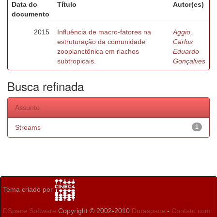
Data do
Título
Autor(es)
documento
2015
Influência de macro-fatores na
Aggio,
estruturação da comunidade
Carlos
zooplanctônica em riachos
Eduardo
subtropicais.
Gonçalves
Busca refinada
Assunto
Streams
1
Tema criado por
DSpace Software
Copyright © 2002-2010
Duraspace
-
Contato com