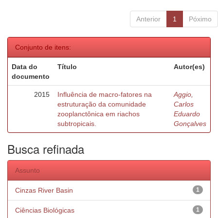
Anterior
1
Póximo
Conjunto de itens:
Data do
Título
Autor(es)
documento
2015
Influência de macro-fatores na
Aggio,
estruturação da comunidade
Carlos
zooplanctônica em riachos
Eduardo
subtropicais.
Gonçalves
Busca refinada
Assunto
Cinzas River Basin
1
Ciências Biológicas
1