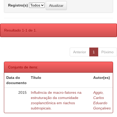
Registro(s)
Resultado 1-1 de 1.
Anterior
1
Póximo
Conjunto de itens:
Data do
Título
Autor(es)
documento
2015
Influência de macro-fatores na
Aggio,
estruturação da comunidade
Carlos
zooplanctônica em riachos
Eduardo
subtropicais.
Gonçalves