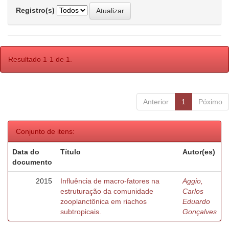
Registro(s)
Resultado 1-1 de 1.
Anterior
1
Póximo
Conjunto de itens:
Data do
Título
Autor(es)
documento
2015
Influência de macro-fatores na
Aggio,
estruturação da comunidade
Carlos
zooplanctônica em riachos
Eduardo
subtropicais.
Gonçalves