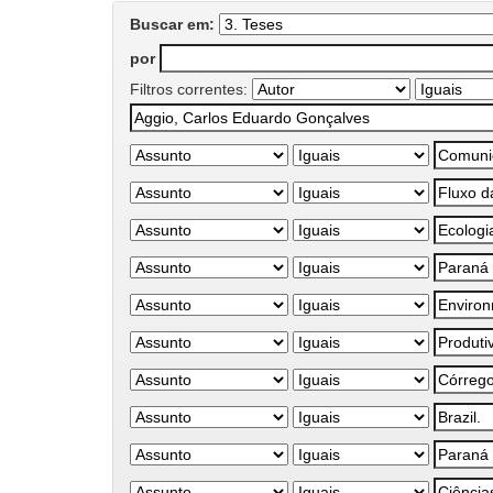
Buscar em:
por
Filtros correntes: