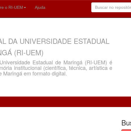
re o RI-UEM
Ajuda
AL DA UNIVERSIDADE ESTADUAL
GÁ (RI-UEM)
a Universidade Estadual de Maringá (RI-UEM) é
ria institucional (científica, técnica, artística e
e Maringá em formato digital.
Bu