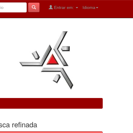
Entrar em:
Idioma
sca refinada