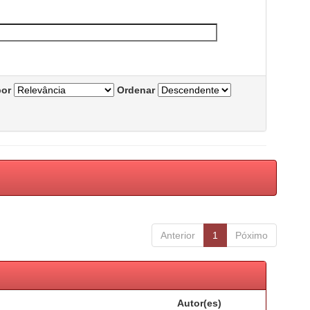
por
Ordenar
Anterior
1
Póximo
Autor(es)