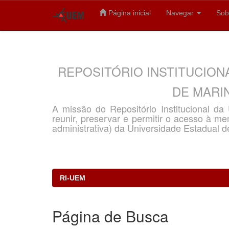
Página inicial
Navegar
Sob
Skip
navigation
REPOSITÓRIO INSTITUCION
DE MARIN
A missão do Repositório Institucional d
reunir, preservar e permitir o acesso à memó
administrativa) da Universidade Estadual d
RI-UEM
Página de Busca