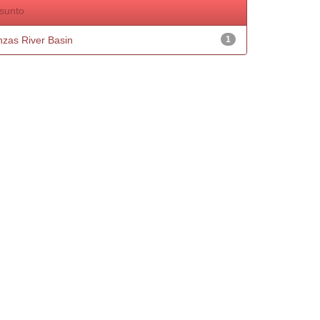
sunto
nzas River Basin
1