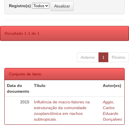
Registro(s)
Resultado 1-1 de 1.
Anterior
1
Póximo
Conjunto de itens:
Data do
Título
Autor(es)
documento
2015
Influência de macro-fatores na
Aggio,
estruturação da comunidade
Carlos
zooplanctônica em riachos
Eduardo
subtropicais.
Gonçalves