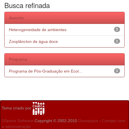
Busca refinada
Assunto
Heterogeneidade de ambientes
1
Zooplâncton de água doce
1
Programa
Programa de Pós-Graduação em Ecol...
1
Tema criado por
DSpace Software
Copyright © 2002-2010
Duraspace
-
Contato com
a administração