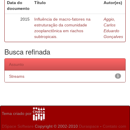
Data do
Título
Autor(es)
documento
2015
Influência de macro-fatores na
Aggio,
estruturação da comunidade
Carlos
zooplanctônica em riachos
Eduardo
subtropicais.
Gonçalves
Busca refinada
Assunto
Streams
1
Tema criado por
DSpace Software
Copyright © 2002-2010
Duraspace
-
Contato com