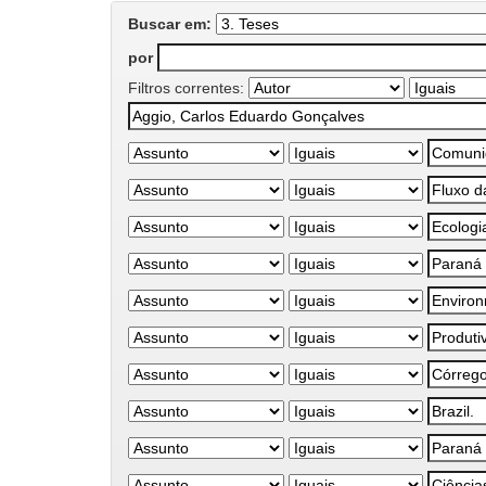
Buscar em:
por
Filtros correntes: