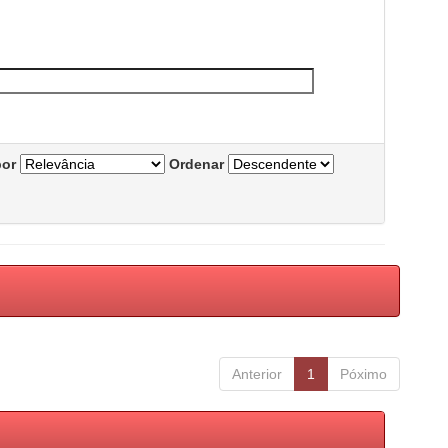
por
Ordenar
Anterior
1
Póximo