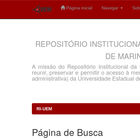
Página inicial
Navegar
Sob
Skip
navigation
REPOSITÓRIO INSTITUCION
DE MARIN
A missão do Repositório Institucional d
reunir, preservar e permitir o acesso à memó
administrativa) da Universidade Estadual d
RI-UEM
Página de Busca