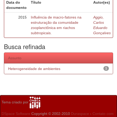
Data do
Título
Autor(es)
documento
2015
Influência de macro-fatores na
Aggio,
estruturação da comunidade
Carlos
zooplanctônica em riachos
Eduardo
subtropicais.
Gonçalves
Busca refinada
Assunto
Heterogeneidade de ambientes
1
Tema criado por
DSpace Software
Copyright © 2002-2010
Duraspace
-
Contato com