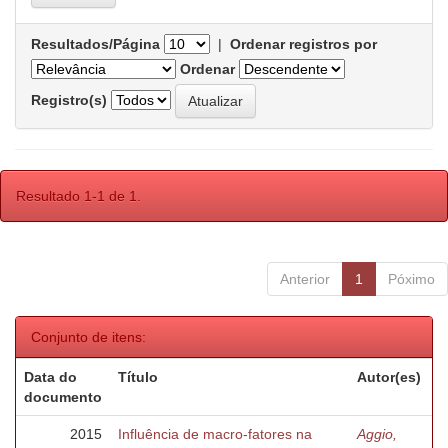
Resultados/Página
|
Ordenar registros por
Ordenar
Registro(s)
Resultado 1-1 de 1.
Anterior
1
Póximo
Conjunto de itens:
Data do
Título
Autor(es)
documento
2015
Influência de macro-fatores na
Aggio,