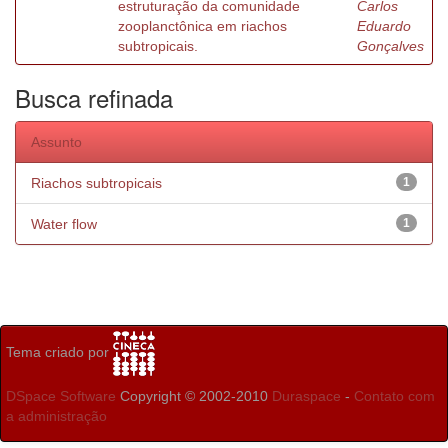
estruturação da comunidade
Carlos
zooplanctônica em riachos
Eduardo
subtropicais.
Gonçalves
Busca refinada
Assunto
Riachos subtropicais
1
Water flow
1
Tema criado por
DSpace Software
Copyright © 2002-2010
Duraspace
-
Contato com
a administração