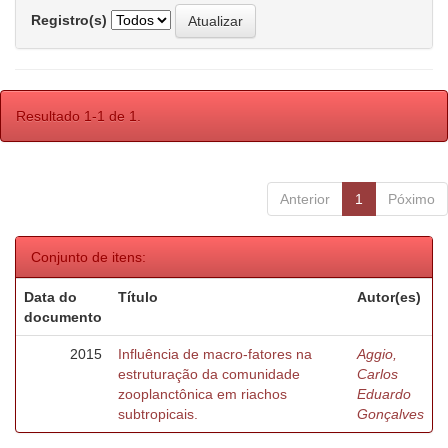
Registro(s)
Resultado 1-1 de 1.
Anterior
1
Póximo
Conjunto de itens:
Data do
Título
Autor(es)
documento
2015
Influência de macro-fatores na
Aggio,
estruturação da comunidade
Carlos
zooplanctônica em riachos
Eduardo
subtropicais.
Gonçalves