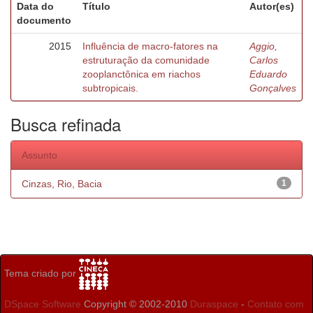
Data do
Título
Autor(es)
documento
2015
Influência de macro-fatores na
Aggio,
estruturação da comunidade
Carlos
zooplanctônica em riachos
Eduardo
subtropicais.
Gonçalves
Busca refinada
Assunto
Cinzas, Rio, Bacia
1
Tema criado por
DSpace Software
Copyright © 2002-2010
Duraspace
-
Contato com