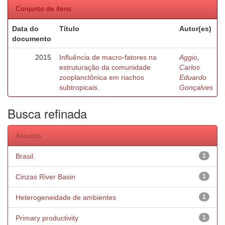
Conjunto de itens:
Data do
Título
Autor(es)
documento
2015
Influência de macro-fatores na
Aggio,
estruturação da comunidade
Carlos
zooplanctônica em riachos
Eduardo
subtropicais.
Gonçalves
Busca refinada
Assunto
Brasil.
1
Cinzas River Basin
1
Heterogeneidade de ambientes
1
Primary productivity
1