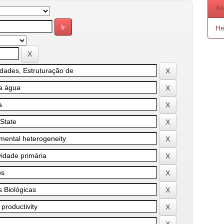
As
He