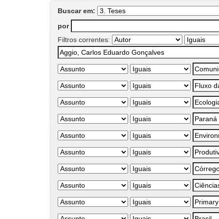
Buscar em:
por
Filtros correntes: