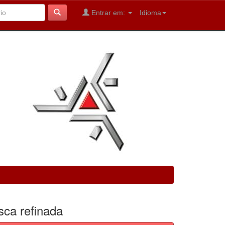
Entrar em:
Idioma
sca refinada