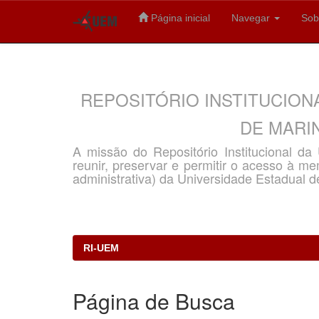
Página inicial
Navegar
Sob
Skip
navigation
REPOSITÓRIO INSTITUCION
DE MARIN
A missão do Repositório Institucional d
reunir, preservar e permitir o acesso à memó
administrativa) da Universidade Estadual d
RI-UEM
Página de Busca