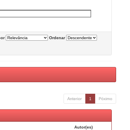
por
Ordenar
Anterior
1
Póximo
Autor(es)