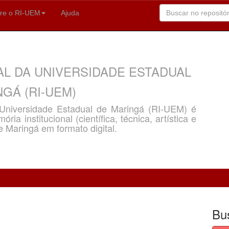
re o RI-UEM
Ajuda
AL DA UNIVERSIDADE ESTADUAL
GÁ (RI-UEM)
a Universidade Estadual de Maringá (RI-UEM) é
ria institucional (científica, técnica, artística e
e Maringá em formato digital.
Bu