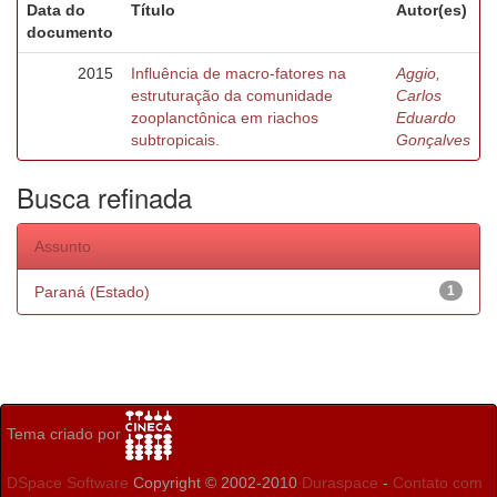
Data do
Título
Autor(es)
documento
2015
Influência de macro-fatores na
Aggio,
estruturação da comunidade
Carlos
zooplanctônica em riachos
Eduardo
subtropicais.
Gonçalves
Busca refinada
Assunto
Paraná (Estado)
1
Tema criado por
DSpace Software
Copyright © 2002-2010
Duraspace
-
Contato com