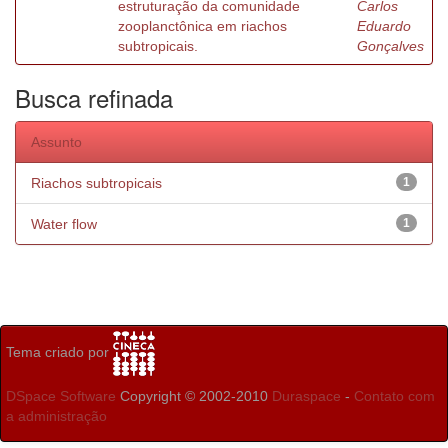
estruturação da comunidade
Carlos
zooplanctônica em riachos
Eduardo
subtropicais.
Gonçalves
Busca refinada
Assunto
Riachos subtropicais
1
Water flow
1
Tema criado por
DSpace Software
Copyright © 2002-2010
Duraspace
-
Contato com
a administração