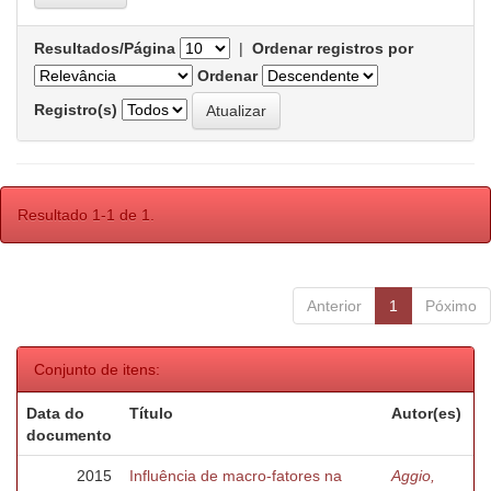
Resultados/Página
|
Ordenar registros por
Ordenar
Registro(s)
Resultado 1-1 de 1.
Anterior
1
Póximo
Conjunto de itens:
Data do
Título
Autor(es)
documento
2015
Influência de macro-fatores na
Aggio,