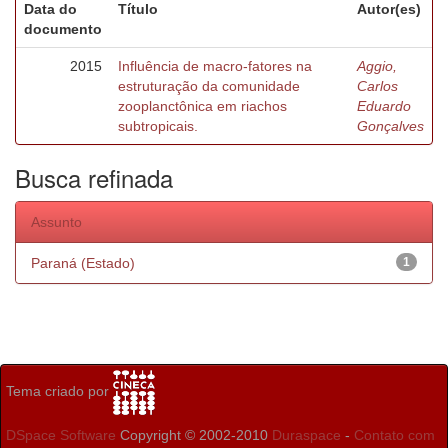
Data do
Título
Autor(es)
documento
2015
Influência de macro-fatores na
Aggio,
estruturação da comunidade
Carlos
zooplanctônica em riachos
Eduardo
subtropicais.
Gonçalves
Busca refinada
Assunto
Paraná (Estado)
1
Tema criado por
DSpace Software
Copyright © 2002-2010
Duraspace
-
Contato com