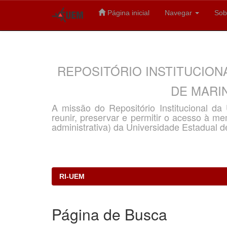
Página inicial
Navegar
Sob
Skip
navigation
REPOSITÓRIO INSTITUCION
DE MARIN
A missão do Repositório Institucional d
reunir, preservar e permitir o acesso à memó
administrativa) da Universidade Estadual d
RI-UEM
Página de Busca