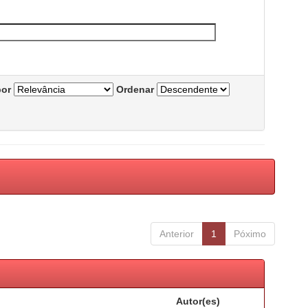
por
Ordenar
Anterior
1
Póximo
Autor(es)