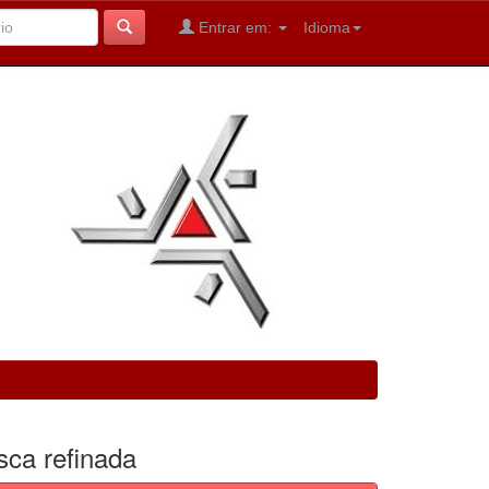
Entrar em:
Idioma
sca refinada