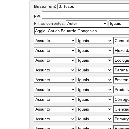
Buscar em:
por
Filtros correntes: