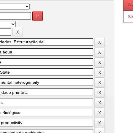
As
St