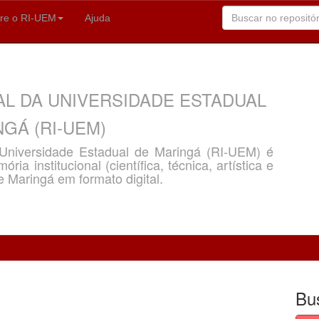
re o RI-UEM
Ajuda
AL DA UNIVERSIDADE ESTADUAL
GÁ (RI-UEM)
a Universidade Estadual de Maringá (RI-UEM) é
ria institucional (científica, técnica, artística e
e Maringá em formato digital.
Bu