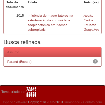
Data do
Título
Autor(es)
documento
2015
Influência de macro-fatores na
Aggio,
estruturação da comunidade
Carlos
zooplanctônica em riachos
Eduardo
subtropicais.
Gonçalves
Busca refinada
Assunto
Paraná (Estado)
1
Tema criado por
DSpace Software
Copyright © 2002-2010
Duraspace
-
Contato com