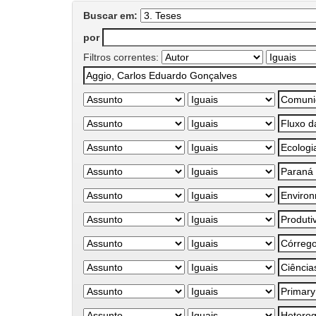
Buscar em:
por
Filtros correntes: