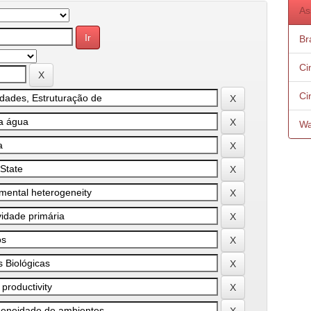
As
Bra
Ci
Ci
Wa