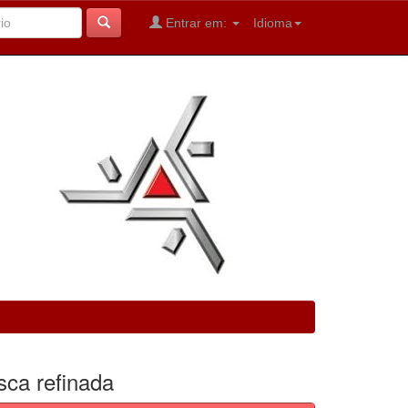
Entrar em:
Idioma
sca refinada