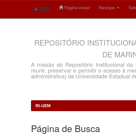
Página inicial
Navegar
Sob
Skip
navigation
REPOSITÓRIO INSTITUCION
DE MARIN
A missão do Repositório Institucional d
reunir, preservar e permitir o acesso à memó
administrativa) da Universidade Estadual d
RI-UEM
Página de Busca