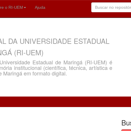
re o RI-UEM
Ajuda
AL DA UNIVERSIDADE ESTADUAL
GÁ (RI-UEM)
a Universidade Estadual de Maringá (RI-UEM) é
ria institucional (científica, técnica, artística e
e Maringá em formato digital.
Bu