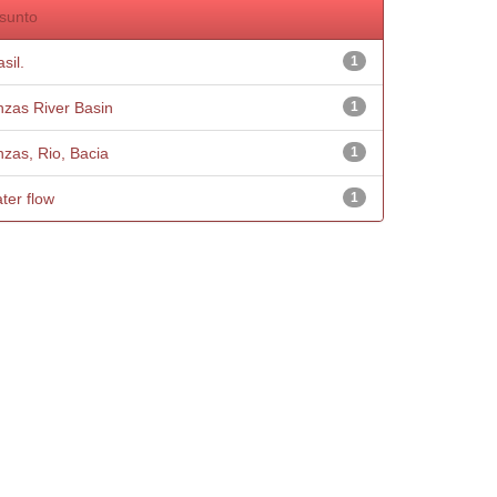
sunto
sil.
1
nzas River Basin
1
nzas, Rio, Bacia
1
ter flow
1