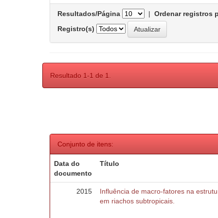
Resultados/Página
|
Ordenar registros 
Registro(s)
Resultado 1-1 de 1.
Conjunto de itens:
Data do
Título
documento
2015
Influência de macro-fatores na estru
em riachos subtropicais.