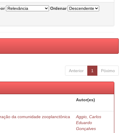
por
Ordenar
Anterior
1
Póximo
Autor(es)
turação da comunidade zooplanctônica
Aggio, Carlos
Eduardo
Gonçalves