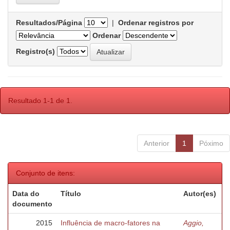
Resultados/Página
|
Ordenar registros por
Ordenar
Registro(s)
Resultado 1-1 de 1.
Anterior
1
Póximo
Conjunto de itens:
Data do
Título
Autor(es)
documento
2015
Influência de macro-fatores na
Aggio,