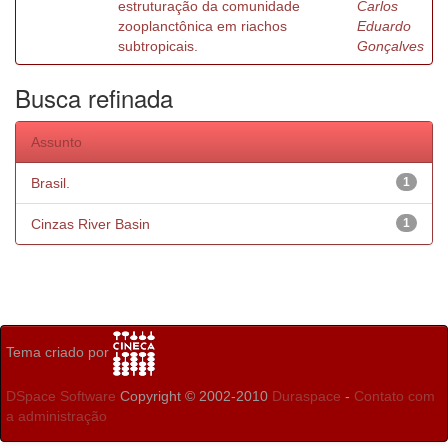
estruturação da comunidade
Carlos
zooplanctônica em riachos
Eduardo
subtropicais.
Gonçalves
Busca refinada
Assunto
Brasil.
1
Cinzas River Basin
1
Tema criado por
DSpace Software
Copyright © 2002-2010
Duraspace
-
Contato com
a administração