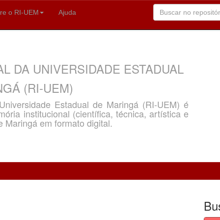
re o RI-UEM
Ajuda
AL DA UNIVERSIDADE ESTADUAL
GÁ (RI-UEM)
a Universidade Estadual de Maringá (RI-UEM) é
ria institucional (científica, técnica, artística e
e Maringá em formato digital.
Bu