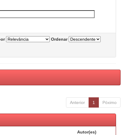
por
Ordenar
Anterior
1
Póximo
Autor(es)