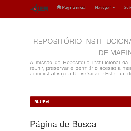
Página inicial
Navegar
Sob
Skip
navigation
REPOSITÓRIO INSTITUCION
DE MARIN
A missão do Repositório Institucional d
reunir, preservar e permitir o acesso à memó
administrativa) da Universidade Estadual d
RI-UEM
Página de Busca