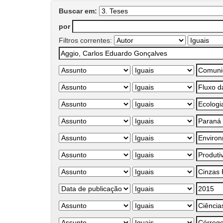
Buscar em:
por
Filtros correntes: