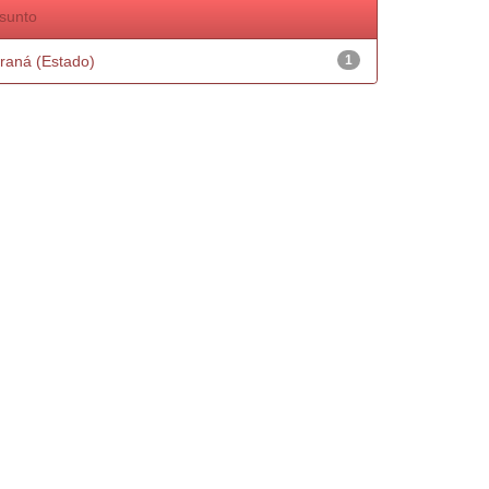
sunto
raná (Estado)
1