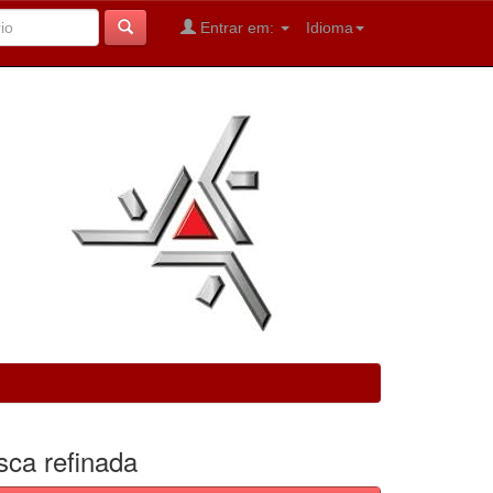
Entrar em:
Idioma
sca refinada