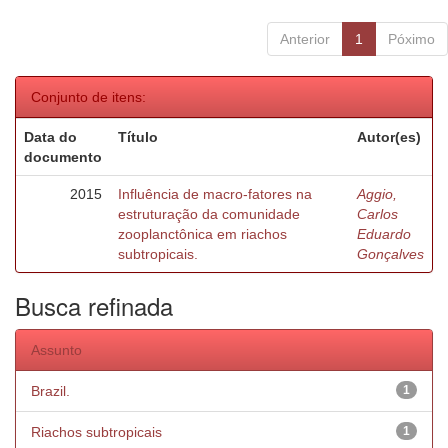
Anterior
1
Póximo
Conjunto de itens:
Data do
Título
Autor(es)
documento
2015
Influência de macro-fatores na
Aggio,
estruturação da comunidade
Carlos
zooplanctônica em riachos
Eduardo
subtropicais.
Gonçalves
Busca refinada
Assunto
Brazil.
1
Riachos subtropicais
1