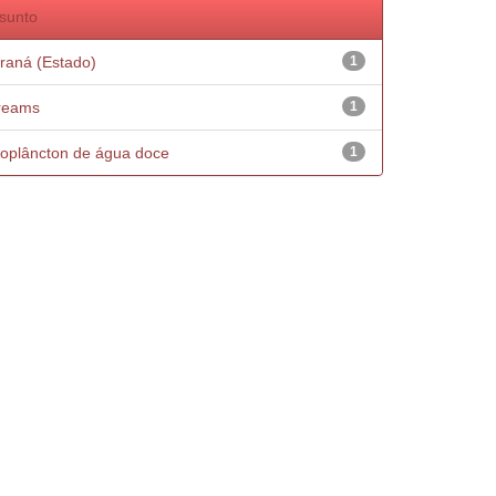
sunto
raná (Estado)
1
reams
1
oplâncton de água doce
1