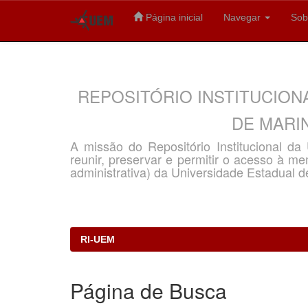
Página inicial
Navegar
Sob
Skip
navigation
REPOSITÓRIO INSTITUCION
DE MARIN
A missão do Repositório Institucional d
reunir, preservar e permitir o acesso à memó
administrativa) da Universidade Estadual d
RI-UEM
Página de Busca