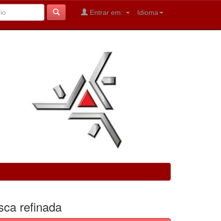
Entrar em:
Idioma
sca refinada