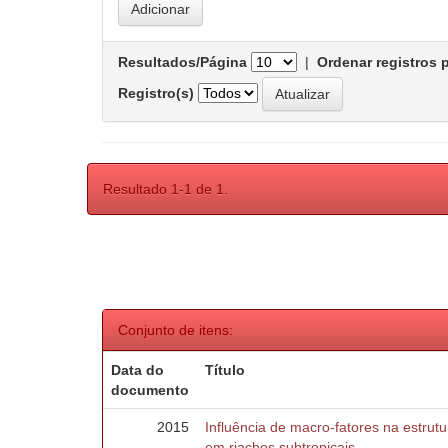
Resultados/Página
|
Ordenar registros 
Registro(s)
Resultado 1-1 de 1.
Conjunto de itens:
Data do
Título
documento
2015
Influência de macro-fatores na estru
em riachos subtropicais.