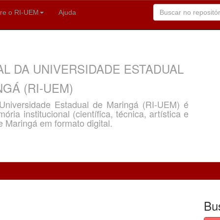
re o RI-UEM
Ajuda
AL DA UNIVERSIDADE ESTADUAL
GÁ (RI-UEM)
a Universidade Estadual de Maringá (RI-UEM) é
ria institucional (científica, técnica, artística e
e Maringá em formato digital.
Bu