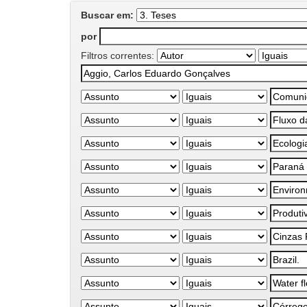
Buscar em:
por
Filtros correntes: