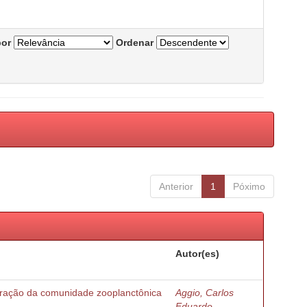
por
Ordenar
Anterior
1
Póximo
Autor(es)
turação da comunidade zooplanctônica
Aggio, Carlos
Eduardo