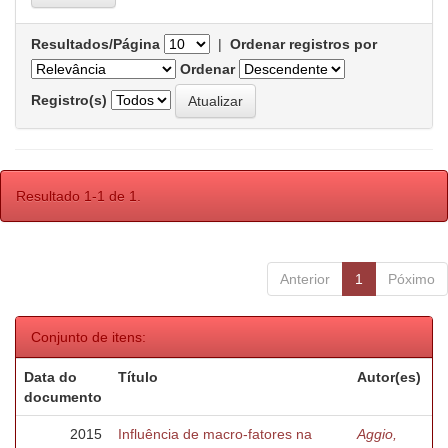
Resultados/Página
|
Ordenar registros por
Ordenar
Registro(s)
Resultado 1-1 de 1.
Anterior
1
Póximo
Conjunto de itens:
Data do
Título
Autor(es)
documento
2015
Influência de macro-fatores na
Aggio,