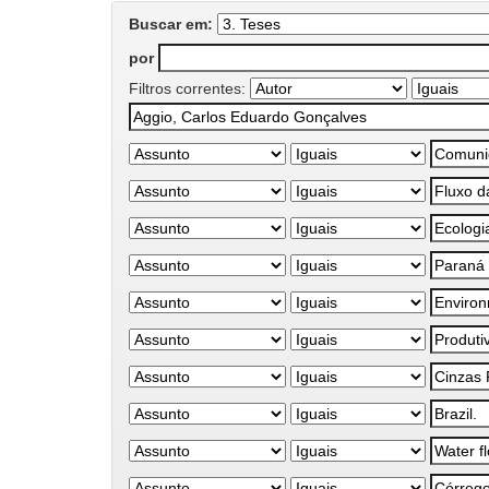
Buscar em:
por
Filtros correntes: