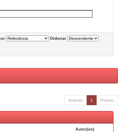
por
Ordenar
Anterior
1
Póximo
Autor(es)