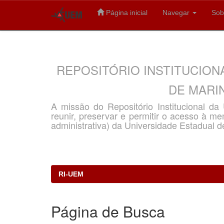
Página inicial
Navegar
Sob
Skip
navigation
REPOSITÓRIO INSTITUCION
DE MARIN
A missão do Repositório Institucional d
reunir, preservar e permitir o acesso à memó
administrativa) da Universidade Estadual d
RI-UEM
Página de Busca