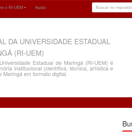
re o RI-UEM
Ajuda
AL DA UNIVERSIDADE ESTADUAL
GÁ (RI-UEM)
a Universidade Estadual de Maringá (RI-UEM) é
ria institucional (científica, técnica, artística e
e Maringá em formato digital.
Bu