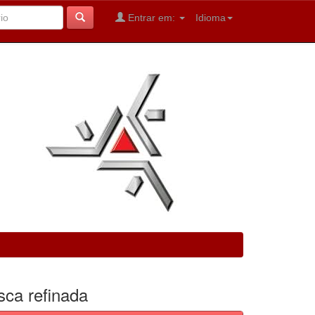
Entrar em:
Idioma
sca refinada