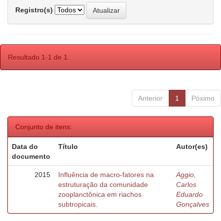
Registro(s)
Resultado 1-1 de 1.
Anterior
1
Póximo
Conjunto de itens:
Data do
Título
Autor(es)
documento
2015
Influência de macro-fatores na
Aggio,
estruturação da comunidade
Carlos
zooplanctônica em riachos
Eduardo
subtropicais.
Gonçalves