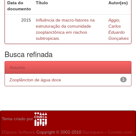
Data do
Título
Autor(es)
documento
2015
Influência de macro-fatores na
Aggio,
estruturação da comunidade
Carlos
zooplanctônica em riachos
Eduardo
subtropicais.
Gonçalves
Busca refinada
Assunto
Zooplâncton de água doce
1
Tema criado por
DSpace Software
Copyright © 2002-2010
Duraspace
-
Contato com