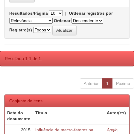
Resultados/Página
|
Ordenar registros por
Ordenar
Registro(s)
Resultado 1-1 de 1.
Anterior
1
Póximo
Conjunto de itens:
Data do
Título
Autor(es)
documento
2015
Influência de macro-fatores na
Aggio,