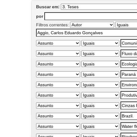
Buscar em:
por
Filtros correntes: