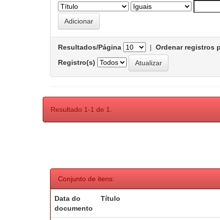
Resultados/Página
|
Ordenar registros 
Registro(s)
Resultado 1-1 de 1.
Conjunto de itens:
Data do
Título
documento