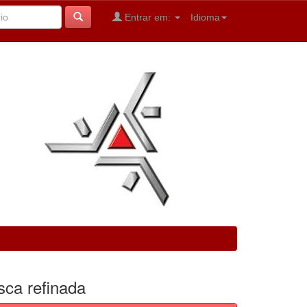
Entrar em:
Idioma
sca refinada