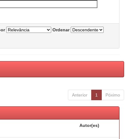
por
Ordenar
Anterior
1
Póximo
Autor(es)