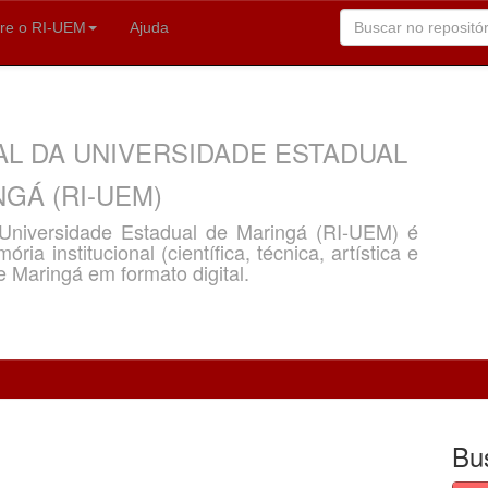
re o RI-UEM
Ajuda
AL DA UNIVERSIDADE ESTADUAL
GÁ (RI-UEM)
a Universidade Estadual de Maringá (RI-UEM) é
ria institucional (científica, técnica, artística e
e Maringá em formato digital.
Bu