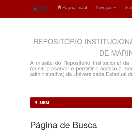
Página inicial
Navegar
Sob
Skip
navigation
REPOSITÓRIO INSTITUCION
DE MARIN
A missão do Repositório Institucional d
reunir, preservar e permitir o acesso à memó
administrativa) da Universidade Estadual d
RI-UEM
Página de Busca