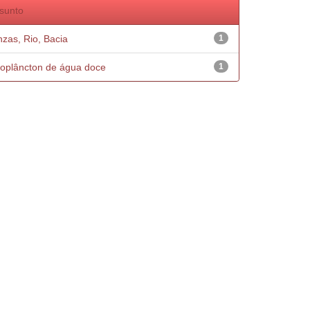
sunto
nzas, Rio, Bacia
1
oplâncton de água doce
1