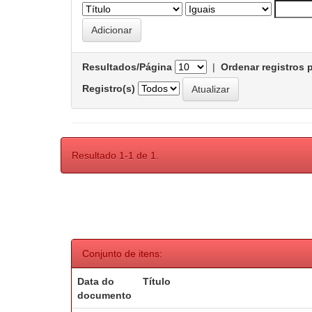
Resultados/Página
|
Ordenar registros 
Registro(s)
Resultado 1-1 de 1.
Conjunto de itens:
Data do
Título
documento