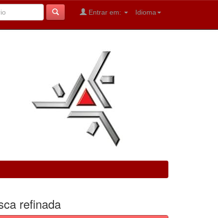
Entrar em:
Idioma
sca refinada