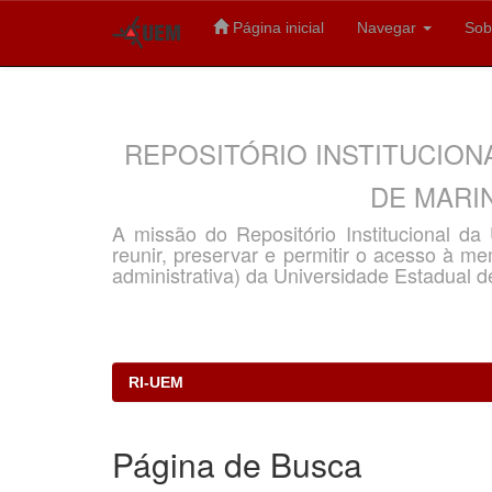
Página inicial
Navegar
Sob
Skip
navigation
REPOSITÓRIO INSTITUCION
DE MARIN
A missão do Repositório Institucional d
reunir, preservar e permitir o acesso à memó
administrativa) da Universidade Estadual d
RI-UEM
Página de Busca