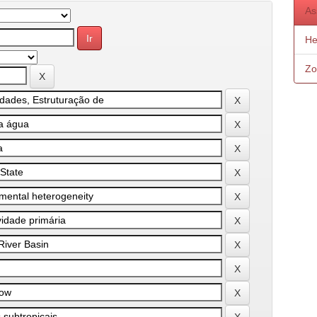
As
He
Zo