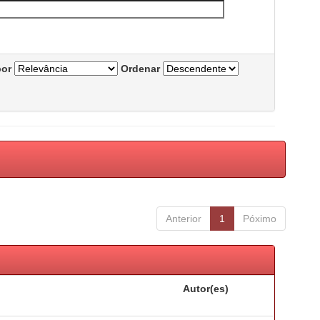
por
Ordenar
Anterior
1
Póximo
Autor(es)