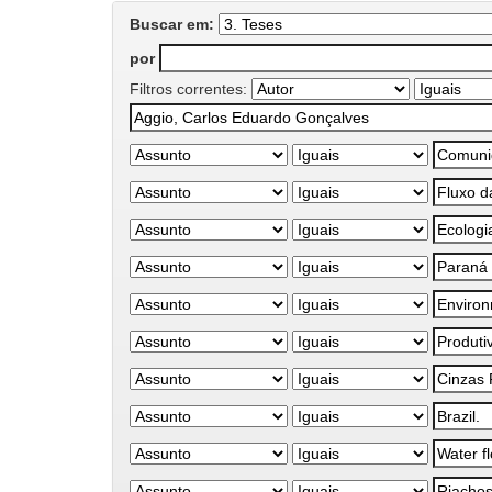
Buscar em:
por
Filtros correntes: