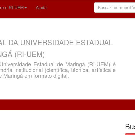
re o RI-UEM
Ajuda
AL DA UNIVERSIDADE ESTADUAL
GÁ (RI-UEM)
a Universidade Estadual de Maringá (RI-UEM) é
ria institucional (científica, técnica, artística e
e Maringá em formato digital.
Bu