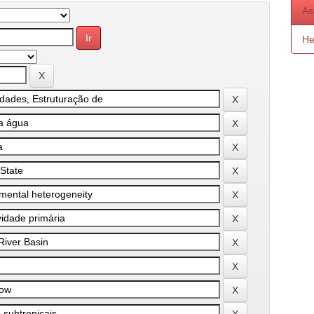
As
He