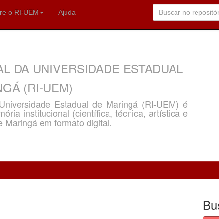
re o RI-UEM
Ajuda
AL DA UNIVERSIDADE ESTADUAL
GÁ (RI-UEM)
a Universidade Estadual de Maringá (RI-UEM) é
ria institucional (científica, técnica, artística e
e Maringá em formato digital.
Bu