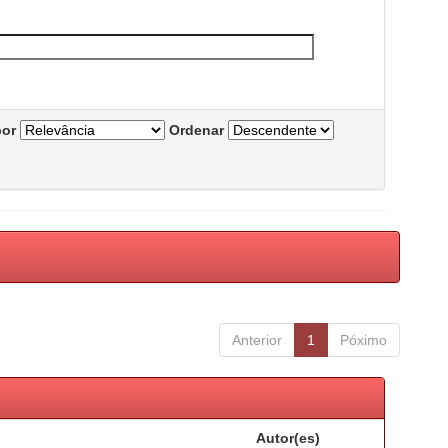
por
Ordenar
Anterior
1
Póximo
Autor(es)