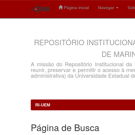
Página inicial
Navegar
Sob
Skip
navigation
REPOSITÓRIO INSTITUCION
DE MARIN
A missão do Repositório Institucional d
reunir, preservar e permitir o acesso à memó
administrativa) da Universidade Estadual d
RI-UEM
Página de Busca