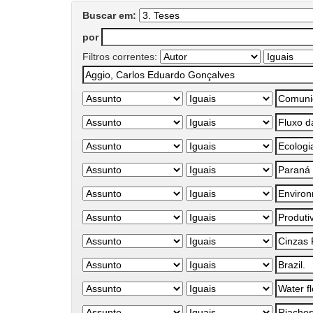
Buscar em:
por
Filtros correntes: