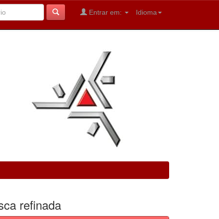
Entrar em:
Idioma
sca refinada