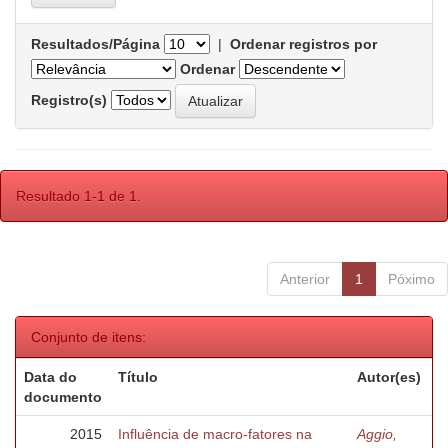
Resultados/Página
|
Ordenar registros por
Ordenar
Registro(s)
Resultado 1-1 de 1.
Anterior
1
Póximo
Conjunto de itens:
Data do
Título
Autor(es)
documento
2015
Influência de macro-fatores na
Aggio,