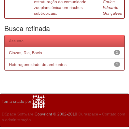
estruturação da comunidade
Carlos
zooplanctônica em riachos
Eduardo
subtropicais.
Gonçalves
Busca refinada
Assunto
Cinzas, Rio, Bacia
1
Heterogeneidade de ambientes
1
Tema criado por
DSpace Software
Copyright © 2002-2010
Duraspace
-
Contato com
a administração