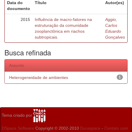
Data do
Título
Autor(es)
documento
2015
Influência de macro-fatores na
Aggio,
estruturação da comunidade
Carlos
zooplanctônica em riachos
Eduardo
subtropicais.
Gonçalves
Busca refinada
Assunto
Heterogeneidade de ambientes
1
Tema criado por
DSpace Software
Copyright © 2002-2010
Duraspace
-
Contato com