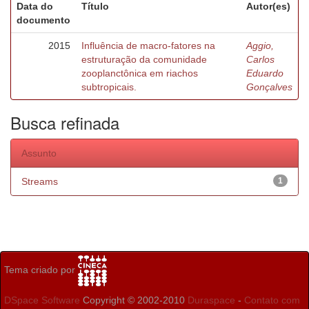
Data do
Título
Autor(es)
documento
2015
Influência de macro-fatores na
Aggio,
estruturação da comunidade
Carlos
zooplanctônica em riachos
Eduardo
subtropicais.
Gonçalves
Busca refinada
Assunto
Streams
1
Tema criado por
DSpace Software
Copyright © 2002-2010
Duraspace
-
Contato com