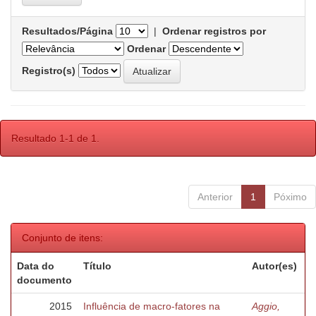
Resultados/Página
|
Ordenar registros por
Ordenar
Registro(s)
Resultado 1-1 de 1.
Anterior
1
Póximo
Conjunto de itens:
Data do
Título
Autor(es)
documento
2015
Influência de macro-fatores na
Aggio,