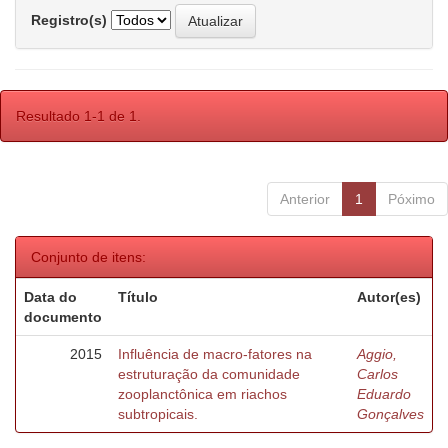
Registro(s)
Resultado 1-1 de 1.
Anterior
1
Póximo
Conjunto de itens:
Data do
Título
Autor(es)
documento
2015
Influência de macro-fatores na
Aggio,
estruturação da comunidade
Carlos
zooplanctônica em riachos
Eduardo
subtropicais.
Gonçalves