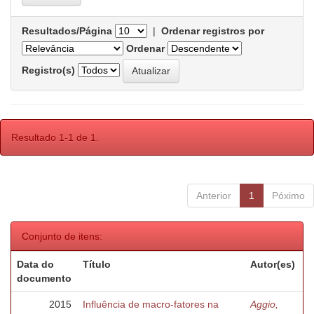
Resultados/Página
|
Ordenar registros por
Ordenar
Registro(s)
Resultado 1-1 de 1.
Anterior
1
Póximo
Conjunto de itens:
Data do
Título
Autor(es)
documento
2015
Influência de macro-fatores na
Aggio,