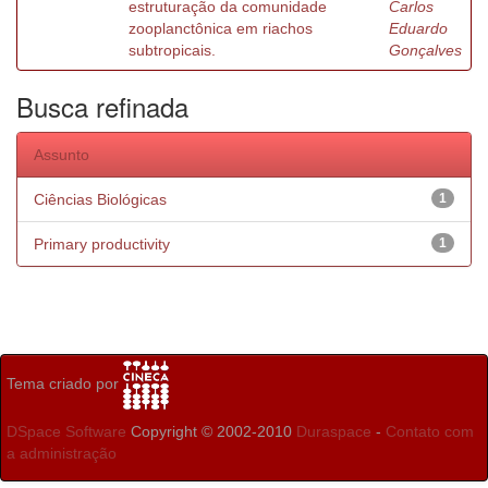
estruturação da comunidade
Carlos
zooplanctônica em riachos
Eduardo
subtropicais.
Gonçalves
Busca refinada
Assunto
Ciências Biológicas
1
Primary productivity
1
Tema criado por
DSpace Software
Copyright © 2002-2010
Duraspace
-
Contato com
a administração