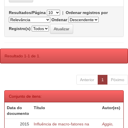
Resultados/Página
|
Ordenar registros por
Ordenar
Registro(s)
Resultado 1-1 de 1.
Anterior
1
Póximo
Conjunto de itens:
Data do
Título
Autor(es)
documento
2015
Influência de macro-fatores na
Aggio,