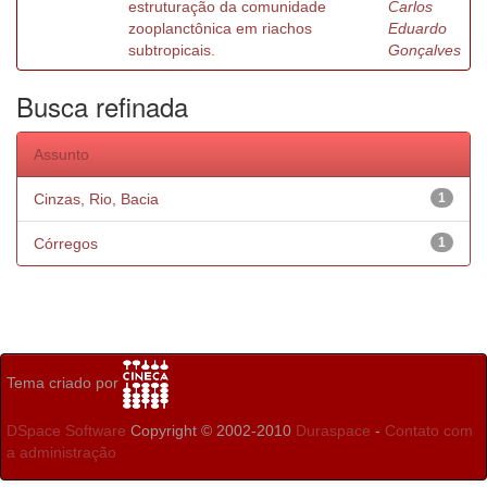
estruturação da comunidade
Carlos
zooplanctônica em riachos
Eduardo
subtropicais.
Gonçalves
Busca refinada
Assunto
Cinzas, Rio, Bacia
1
Córregos
1
Tema criado por
DSpace Software
Copyright © 2002-2010
Duraspace
-
Contato com
a administração