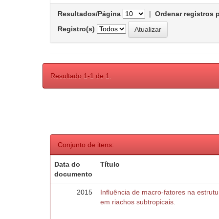
Resultados/Página
|
Ordenar registros 
Registro(s)
Resultado 1-1 de 1.
Conjunto de itens:
Data do
Título
documento
2015
Influência de macro-fatores na estru
em riachos subtropicais.