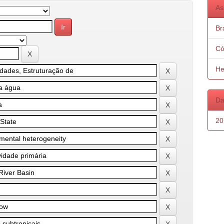
As
Bra
Có
He
Da
20