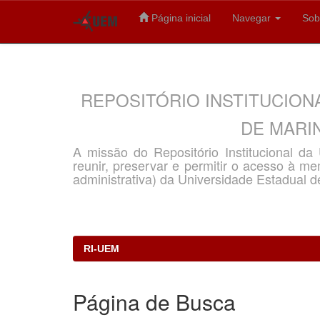
Página inicial
Navegar
Sob
Skip
navigation
REPOSITÓRIO INSTITUCION
DE MARIN
A missão do Repositório Institucional d
reunir, preservar e permitir o acesso à memó
administrativa) da Universidade Estadual d
RI-UEM
Página de Busca