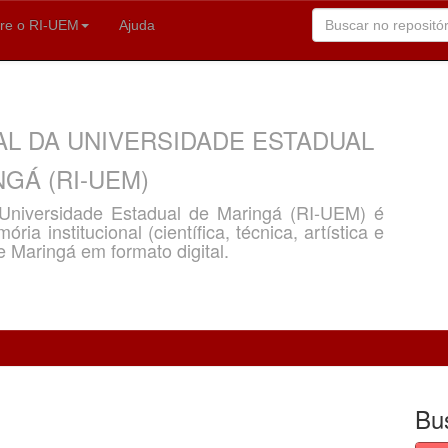
re o RI-UEM
Ajuda
AL DA UNIVERSIDADE ESTADUAL
GÁ (RI-UEM)
a Universidade Estadual de Maringá (RI-UEM) é
ria institucional (científica, técnica, artística e
e Maringá em formato digital.
Bu