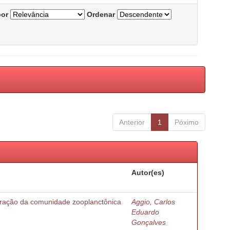
por
Ordenar
Anterior
1
Póximo
Autor(es)
turação da comunidade zooplanctônica
Aggio, Carlos
Eduardo
Gonçalves