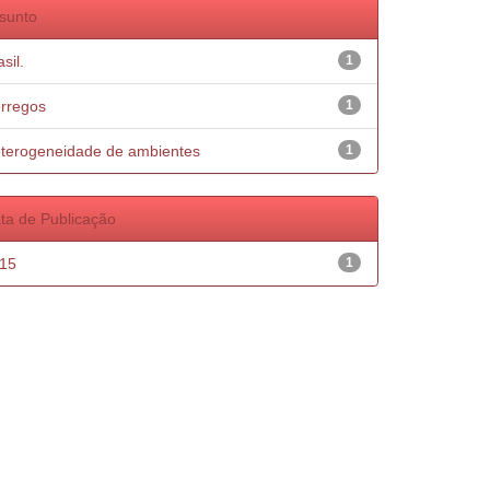
sunto
sil.
1
rregos
1
terogeneidade de ambientes
1
ta de Publicação
15
1