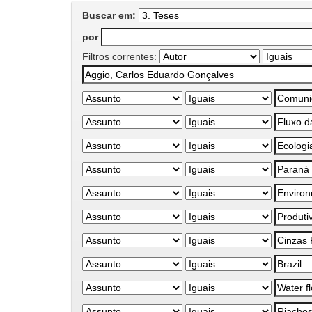
Buscar em:
por
Filtros correntes: