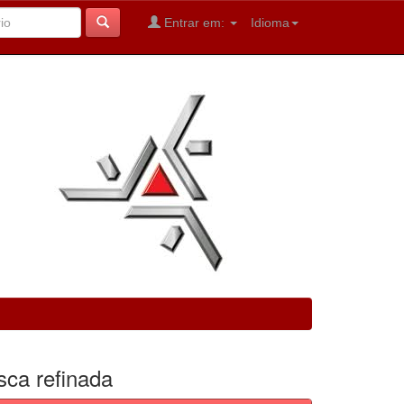
Entrar em:
Idioma
sca refinada