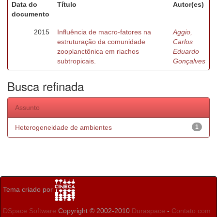
Data do
Título
Autor(es)
documento
2015
Influência de macro-fatores na
Aggio,
estruturação da comunidade
Carlos
zooplanctônica em riachos
Eduardo
subtropicais.
Gonçalves
Busca refinada
Assunto
Heterogeneidade de ambientes
1
Tema criado por
DSpace Software
Copyright © 2002-2010
Duraspace
-
Contato com