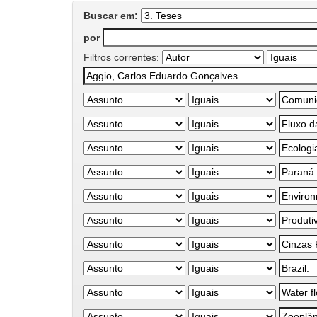
Buscar em:
por
Filtros correntes: