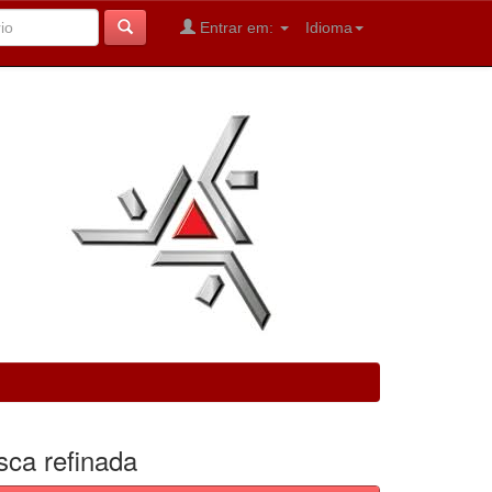
Entrar em:
Idioma
sca refinada