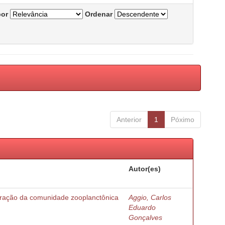
por
Ordenar
Anterior
1
Póximo
Autor(es)
turação da comunidade zooplanctônica
Aggio, Carlos
Eduardo
Gonçalves