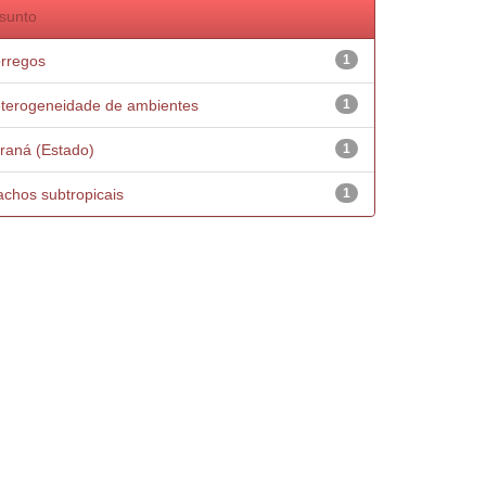
sunto
rregos
1
terogeneidade de ambientes
1
raná (Estado)
1
achos subtropicais
1