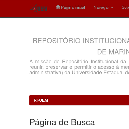
Página inicial
Navegar
Sob
Skip
navigation
REPOSITÓRIO INSTITUCION
DE MARIN
A missão do Repositório Institucional d
reunir, preservar e permitir o acesso à memó
administrativa) da Universidade Estadual d
RI-UEM
Página de Busca