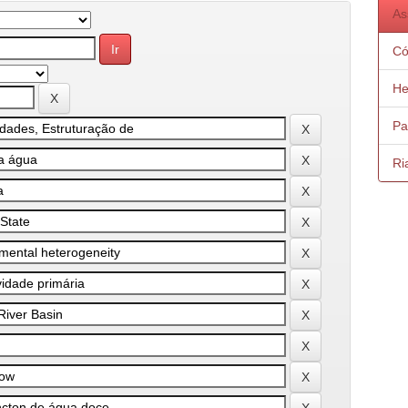
As
Có
He
Pa
Ri