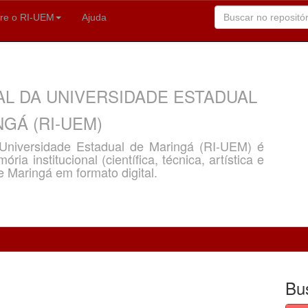
re o RI-UEM
Ajuda
AL DA UNIVERSIDADE ESTADUAL
GÁ (RI-UEM)
a Universidade Estadual de Maringá (RI-UEM) é
ria institucional (científica, técnica, artística e
e Maringá em formato digital.
Bu