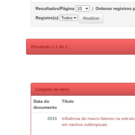
Resultados/Página
|
Ordenar registros 
Registro(s)
Resultado 1-1 de 1.
Conjunto de itens:
Data do
Título
documento
2015
Influência de macro-fatores na estru
em riachos subtropicais.