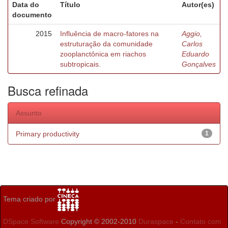
Data do
Título
Autor(es)
documento
2015
Influência de macro-fatores na
Aggio,
estruturação da comunidade
Carlos
zooplanctônica em riachos
Eduardo
subtropicais.
Gonçalves
Busca refinada
Assunto
Primary productivity
1
Tema criado por
DSpace Software
Copyright © 2002-2010
Duraspace
-
Contato com