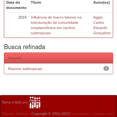
Data do
Título
Autor(es)
documento
2015
Influência de macro-fatores na
Aggio,
estruturação da comunidade
Carlos
zooplanctônica em riachos
Eduardo
subtropicais.
Gonçalves
Busca refinada
Assunto
Riachos subtropicais
1
Tema criado por
DSpace Software
Copyright © 2002-2010
Duraspace
-
Contato com