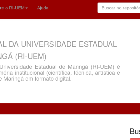
re o RI-UEM
Ajuda
AL DA UNIVERSIDADE ESTADUAL
GÁ (RI-UEM)
a Universidade Estadual de Maringá (RI-UEM) é
ria institucional (científica, técnica, artística e
e Maringá em formato digital.
Bu