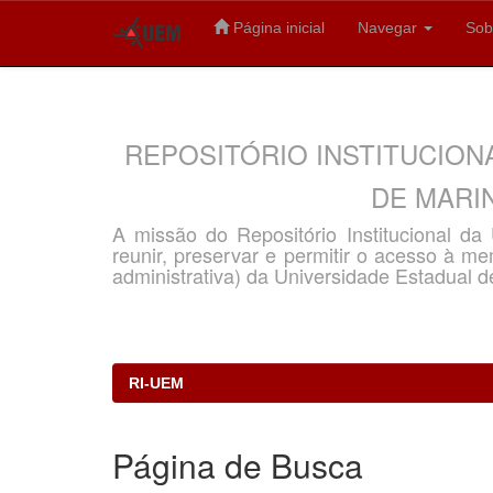
Página inicial
Navegar
Sob
Skip
navigation
REPOSITÓRIO INSTITUCION
DE MARIN
A missão do Repositório Institucional d
reunir, preservar e permitir o acesso à memó
administrativa) da Universidade Estadual d
RI-UEM
Página de Busca