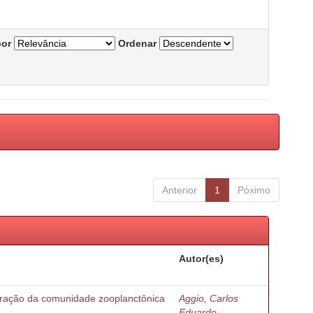
por
Ordenar
Anterior
1
Póximo
Autor(es)
turação da comunidade zooplanctônica
Aggio, Carlos
Eduardo