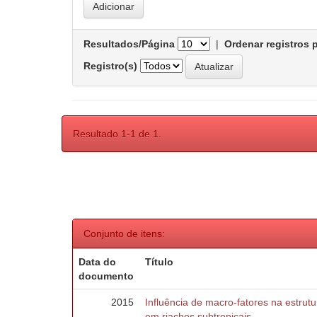
Resultados/Página
|
Ordenar registros 
Registro(s)
Resultado 1-1 de 1.
Conjunto de itens:
Data do
Título
documento
2015
Influência de macro-fatores na estru
em riachos subtropicais.