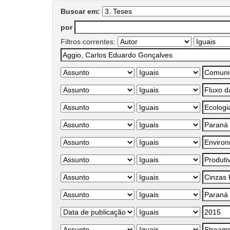
Buscar em:
por
Filtros correntes: