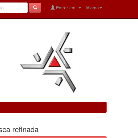
Entrar em:
Idioma
sca refinada