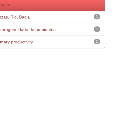
sunto
nzas, Rio, Bacia
1
terogeneidade de ambientes
1
imary productivity
1