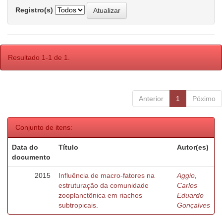
Registro(s)
Resultado 1-1 de 1.
Anterior
1
Póximo
Conjunto de itens:
Data do
Título
Autor(es)
documento
2015
Influência de macro-fatores na
Aggio,
estruturação da comunidade
Carlos
zooplanctônica em riachos
Eduardo
subtropicais.
Gonçalves