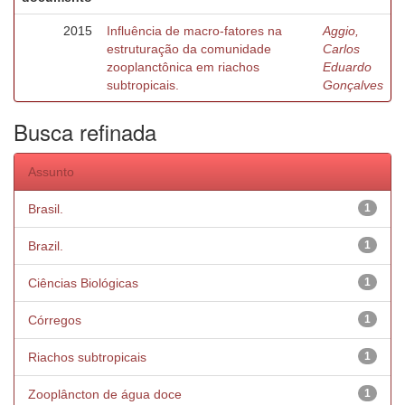
2015
Influência de macro-fatores na
Aggio,
estruturação da comunidade
Carlos
zooplanctônica em riachos
Eduardo
subtropicais.
Gonçalves
Busca refinada
Assunto
Brasil.
1
Brazil.
1
Ciências Biológicas
1
Córregos
1
Riachos subtropicais
1
Zooplâncton de água doce
1