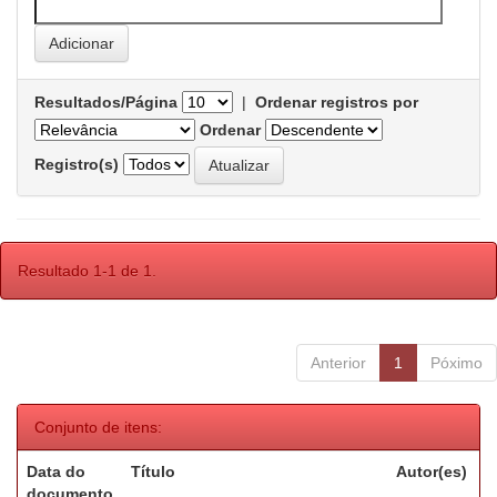
Resultados/Página
|
Ordenar registros por
Ordenar
Registro(s)
Resultado 1-1 de 1.
Anterior
1
Póximo
Conjunto de itens:
Data do
Título
Autor(es)
documento