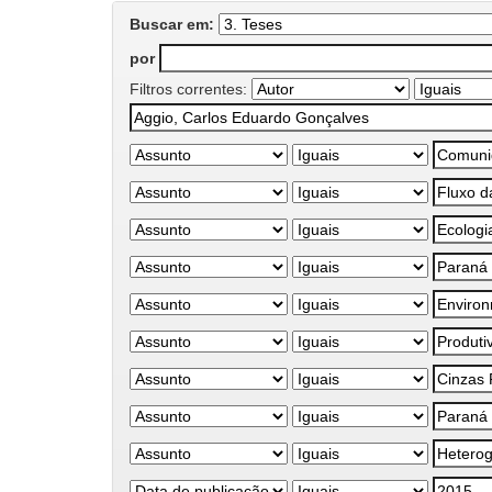
Buscar em:
por
Filtros correntes: