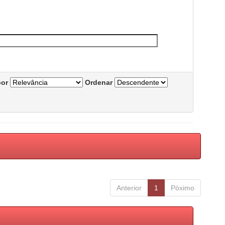
por
Ordenar
Anterior
1
Póximo