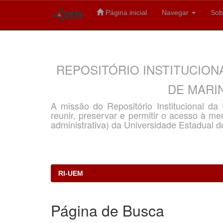
Página inicial
Navegar
Sob
Skip
navigation
REPOSITÓRIO INSTITUCION
DE MARIN
A missão do Repositório Institucional d
reunir, preservar e permitir o acesso à memó
administrativa) da Universidade Estadual d
RI-UEM
Página de Busca